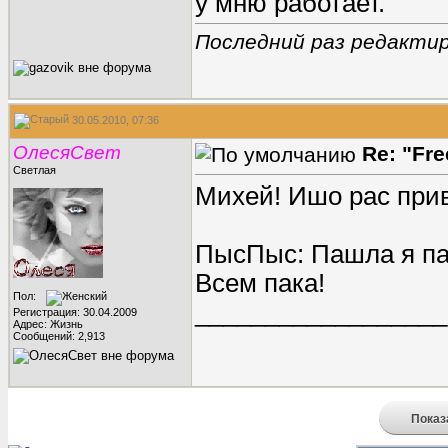
у мню работает.
Последний раз редактиро
30.05.2010, 07:36
ОлесяСвет
Re: "Fr
Светлая
Михей!
Ишо рас прив
ПысПыс: Пашла я пад
Всем пака!
Пол:
__________________
Регистрация: 30.04.2009
Адрес: Жизнь
Сообщений: 2,913
Показ