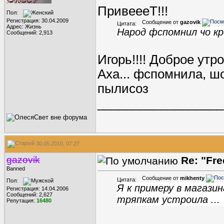
ПривеееТ
!!!
Пол:
Регистрация: 30.04.2009
Сообщение от
gazovik
Цитата:
Адрес: Жизнь
Народ фспомнил чо к
Сообщений: 2,913
Игорь!!!! Доброе утро
Аха... фспомнила, ш
пылисоз
__________________
30.05.2010, 07:27
gazovik
Re: "Fr
Banned
Сообщение от
mikhenty
Цитата:
Пол:
Я к примеру в магази
Регистрация: 14.04.2006
Сообщений: 2,627
тряпкам устроила ...
Репутация:
16480