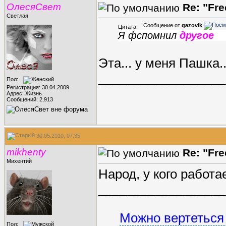
ОлесяСвет
Re: "Fr
Светлая
Сообщение от
gazovik
Цитата:
Я фспомнил
другое
Эта... у меня Пашка
.
__________________
Пол:
Регистрация: 30.04.2009
Адрес: Жизнь
Сообщений: 2,913
30.05.2010, 07:35
mikhenty
Re: "Fr
Михентий
Народ, у кого работ
__________________
Можно вертеться 
Пол: