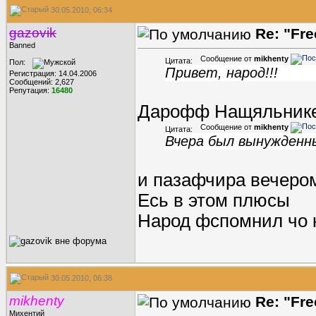
30.05.2010, 06:34
gazovik
Re: "Fr
Banned
Сообщение от
mikhenty
Цитата:
Пол:
Привет, народ!!!
Регистрация: 14.04.2006
Сообщений: 2,627
Репутация:
16480
Дарофф Нащяльнике
Сообщение от
mikhenty
Цитата:
Вчера был вынужденны
и пазафчира вечеро
Есь в этом плюсы
Народ фспомнил чо к
30.05.2010, 06:38
mikhenty
Re: "Fr
Михентий