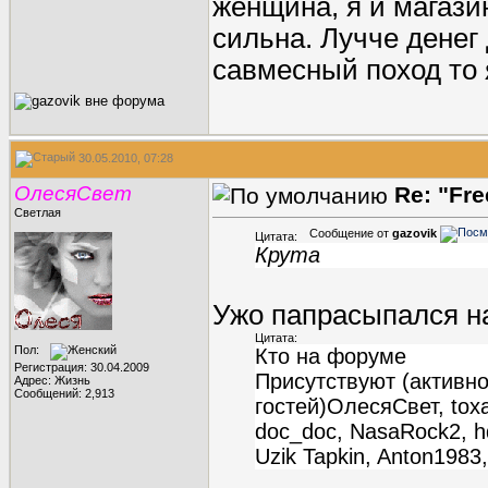
женщина, я и магаз
сильна. Лучче денег
савмесный поход то 
30.05.2010, 07:28
ОлесяСвет
Re: "Fr
Светлая
Сообщение от
gazovik
Цитата:
Крута
Ужо папрасыпался н
Цитата:
Пол:
Кто на форуме
Регистрация: 30.04.2009
Присутствуют (активно
Адрес: Жизнь
Сообщений: 2,913
гостей)ОлесяСвет, toxa
doc_doc, NasaRock2, hd1
Uzik Tapkin, Anton1983