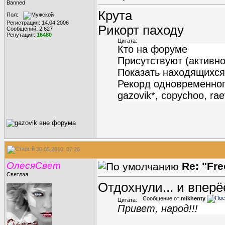
Banned
Крута
Пол:
Регистрация: 14.04.2006
Рикорт паходу
Сообщений: 2,627
Репутация:
16480
Цитата:
Кто на форуме
Присутствуют (активнос
Показать находящихся
Рекорд одновременного
gazovik*, copychoo, ra
30.05.2010, 07:26
ОлесяСвет
Re: "Fr
Светлая
Отдохнули... и впер
Сообщение от
mikhenty
Цитата:
Привет, народ!!!