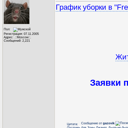
График уборки в "Free
Пол:
Регистрация: 07.11.2005
Адрес: .::Moscow::.
Сообщений: 2,221
Жит
Заявки 
Сообщение от
gazovik
Цитата:
Поставь для Зоны Джанго. Была-не был