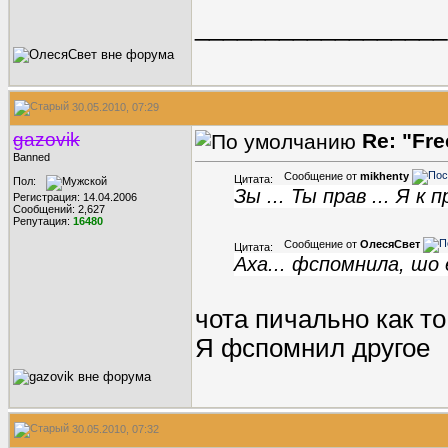
__________________
30.05.2010, 07:29
gazovik
Re: "Fr
Banned
Сообщение от
mikhenty
Цитата:
Пол:
Зы ... Ты прав ... Я к
Регистрация: 14.04.2006
Сообщений: 2,627
Репутация:
16480
Сообщение от
ОлесяСвет
Цитата:
Аха... фспомнила, шо
чота пичально как то
Я фспомнил другое
30.05.2010, 07:32