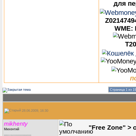
для пе
Z0214749
WME: 
T20
п
Страница 1 из 1
28.06.2009, 16:30
mikhenty
"Free Zone" > 
Михентий