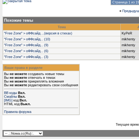
Страница 1 из 1
«
Предыдущ
Похожие темы
Тема
"Free Zone" > оФФсайд ...(версия в стихах)
KyPeR
"Free Zone" > оФФсайд... (10)
mikhenty
"Free Zone" > оФФсайд... (9)
mikhenty
"Free Zone" > оФФсайд... (6)
mikhenty
"Free Zone" > оФФсайд... (3)
mikhenty
Ваши права в разделе
Вы
не можете
создавать новые темы
Вы
не можете
отвечать в темах
Вы
не можете
прикреплять вложения
Вы
не можете
редактировать свои сообщения
BB коды
Вкл.
Смайлы
Вкл.
[IMG]
код
Вкл.
HTML код
Выкл.
Правила форума
Текущее врем