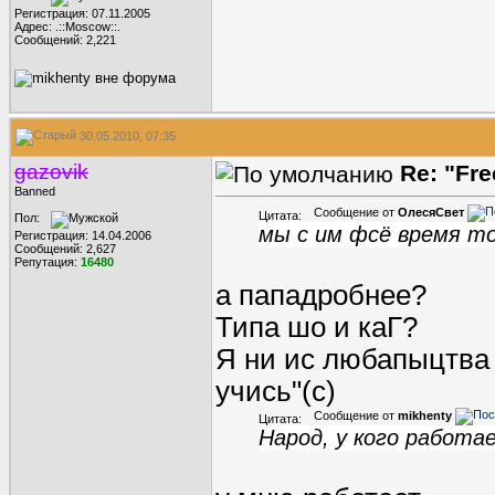
Регистрация: 07.11.2005
Адрес: .::Moscow::.
Сообщений: 2,221
30.05.2010, 07:35
gazovik
Re: "Fr
Banned
Сообщение от
ОлесяСвет
Цитата:
Пол:
мы с им фсё время то
Регистрация: 14.04.2006
Сообщений: 2,627
Репутация:
16480
а пападробнее?
Типа шо и каГ?
Я ни ис любапыцтва а
учись"(с)
Сообщение от
mikhenty
Цитата:
Народ, у кого работа