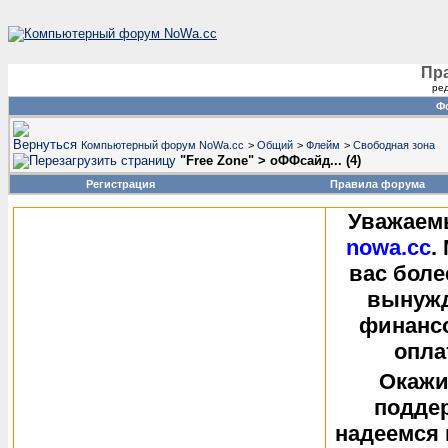
Пр
ред
Фо
Компьютерный форум NoWa.cc
>
Общий
>
Флейм
>
Свободная зона
"Free Zone" > оФФсайд... (4)
Регистрация
Правила форума
Уважаем
nowa.cc
.
вас боле
вынужд
финанс
опла
Окажи
поддер
надеемся 