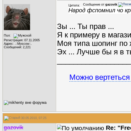
Сообщение от
gazovik
Цитата:
Народ фспомнил чо к
Зы ... Ты прав ...
Я к примеру в магази
Пол:
Регистрация: 07.11.2005
Моя типа шопинг по 
Адрес: .::Moscow::.
Сообщений: 2,221
Эх ... Лучше бы я в ты
__________________
Можно вертеться 
30.05.2010, 07:25
gazovik
Re: "Fr