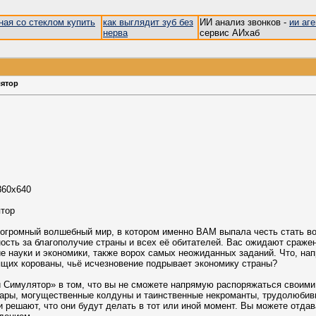
ная со стеклом купить
как выглядит зуб без
ИИ анализ звонков -
ии аг
нерва
сервис АИхаб
лятор
360x640
ятор
о огромный волшебный мир, в котором именно ВАМ выпала честь стать в
нность за благополучие страны и всех её обитателей. Вас ожидают сра
е науки и экономики, также ворох самых неожиданных заданий. Что, нап
бящих корованы, чьё исчезновение подрывает экономику страны?
й Симулятор» в том, что вы не сможете напрямую распоряжаться своими
ары, могущественные колдуны и таинственные некроманты, трудолюбивы
и решают, что они будут делать в тот или иной момент. Вы можете отдав