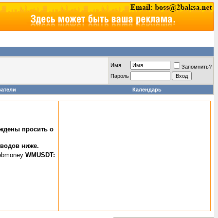
Имя
Запомнить?
Пароль
ватели
Календарь
уждены просить о
еводов ниже.
WMUSDT: