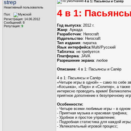
strep
4 в 1: Пасьянсы и Сапёр
Неактивный пользователь
4 в 1: Пасьянс
Пол:
Регистрация: 14.06.2012
Сообщений: 8
Год выпуска
: 2012 г.
Репутация:
9
Жанр
: Аркада
Разработчик
: Herocraft
Издательство
: Herocraft
Тип издания
: пиратка
Язык интерфейса
:Multi/Русский
Таблэтка
: не требуется
Платформа
: JAVA
Разрешение экрана
: любое
Описание
: 4 в 1: Пасьянсы и Сапёр
4 в 1: Пасьянсы и Сапёр
«Четыре игры в одной» – само по себе 
«Косынка», «Паук» и «Солитер», а также
интересно проводить время! Великолепн
приятное дополнение к безупречному иг
Особенности:
- Четыре всеми любимые игры – в одном
- Приятная музыка и красивая графика;
- Удобное и простое управление;
- Подробная статистика для каждой игры
- Увлекательный игровой процесс;