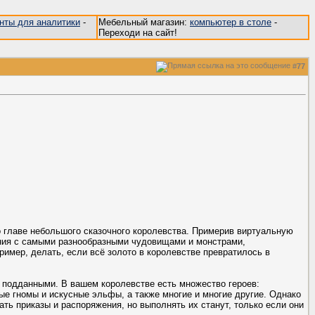
енты для аналитики
-
Мебельный магазин:
компьютер в столе
-
Переходи на сайт!
#
77
о главе небольшого сказочного королевства. Примерив виртуальную
жения с самыми разнообразными чудовищами и монстрами,
ример, делать, если всё золото в королевстве превратилось в
 подданными. В вашем королевстве есть множество героев:
е гномы и искусные эльфы, а также многие и многие другие. Однако
ать приказы и распоряжения, но выполнять их станут, только если они