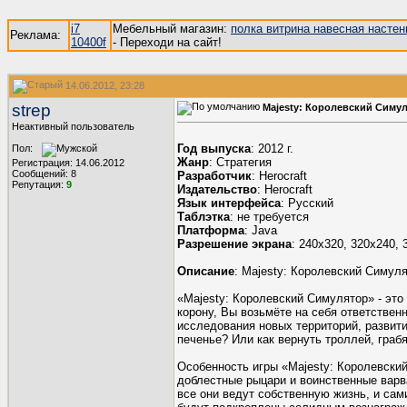
i7
Мебельный магазин:
полка витрина навесная настен
Реклама:
10400f
- Переходи на сайт!
14.06.2012, 23:28
strep
Majesty: Королевский Симу
Неактивный пользователь
Год выпуска
: 2012 г.
Пол:
Жанр
: Cтратегия
Регистрация: 14.06.2012
Сообщений: 8
Разработчик
: Herocraft
Репутация:
9
Издательство
: Herocraft
Язык интерфейса
: Русский
Таблэтка
: не требуется
Платформа
: Java
Разрешение экрана
: 240x320, 320x240, 
Описание
: Majesty: Королевский Симул
«Majesty: Королевский Симулятор» - эт
корону, Вы возьмёте на себя ответстве
исследования новых территорий, развити
печенье? Или как вернуть троллей, гра
Особенность игры «Majesty: Королевски
доблестные рыцари и воинственные варв
все они ведут собственную жизнь, и сам