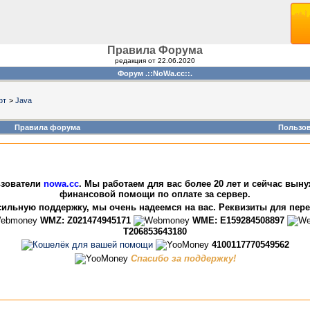
Правила Форума
редакция от 22.06.2020
Форум .::NoWa.cc::.
фт
>
Java
Правила форума
Пользо
зователи
nowa.cc
. Мы работаем для вас более 20 лет и сейчас вын
финансовой помощи по оплате за сервер.
ильную поддержку, мы очень надеемся на вас. Реквизиты для пер
WMZ: Z021474945171
WME: E159284508897
T206853643180
4100117770549562
Спасибо за поддержку!