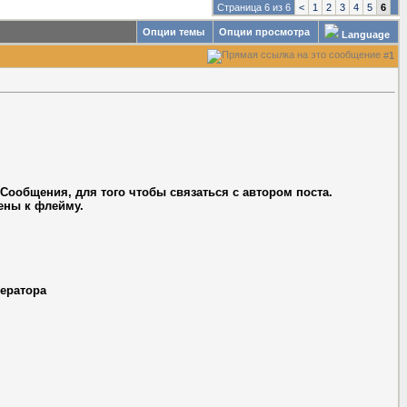
Страница 6 из 6
<
1
2
3
4
5
6
Опции темы
Опции просмотра
Language
#
1
 Сообщения, для того чтобы связаться с автором поста.
нены к флейму.
дератора