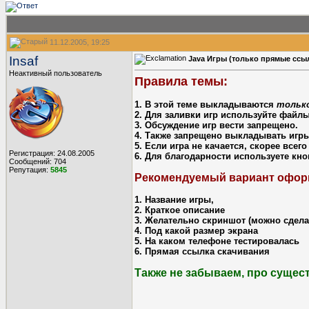
11.12.2005, 19:25
Insaf
Java Игры (только прямые ссы
Неактивный пользователь
Правила темы:
1. В этой теме выкладываются
тольк
2. Для заливки игр используйте файл
3. Обсуждение игр вести запрещено.
4. Также запрещено выкладывать игры
5. Если игра не качается, скорее все
Регистрация: 24.08.2005
6. Для благодарности используете кн
Сообщений: 704
Репутация:
5845
Рекомендуемый вариант офор
1. Название игры,
2. Краткое описание
3. Желательно скриншот (можно сдела
4. Под какой размер экрана
5. На каком телефоне тестировалась
6. Прямая ссылка скачивания
Также не забываем, про суще