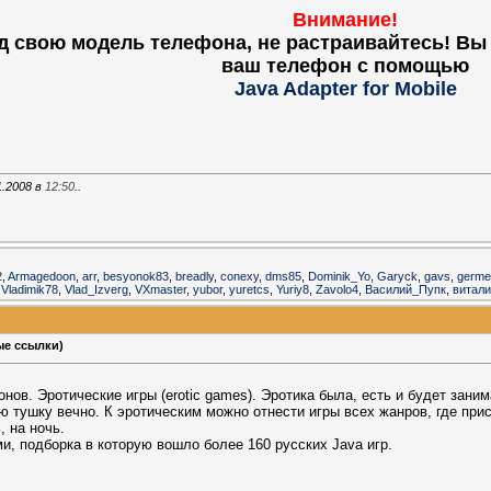
Внимание!
д свою модель телефона, не растраивайтесь! В
ваш телефон с помощью
Java Adapter for Mobile
1.2008 в
12:50
..
2
,
Armagedoon
,
arr
,
besyonok83
,
breadly
,
conexy
,
dms85
,
Dominik_Yo
,
Garyck
,
gavs
,
germe
,
Vladimik78
,
Vlad_Izverg
,
VXmaster
,
yubor
,
yuretcs
,
Yuriy8
,
Zavolo4
,
Василий_Пупк
,
витал
ые ссылки)
ов. Эротические игры (erotic games). Эротика была, есть и будет заним
тушку вечно. К эротическим можно отнести игры всех жанров, где при
, на ночь.
, подборка в которую вошло более 160 русских Java игр.