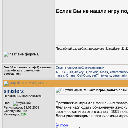
Еслив Вы не нашли игру по
Последний раз редактировалось SnowBars; 11.1
Эти 40 пользователя(ей) сказали
Скрыть список поблагодаривших
cпасибо за это полезное
ALEXASS13
,
AlexeyID
,
alexkib
,
allass
,
Amaranthine
сообщение:
nassa
,
Ommz
,
OskOtyn
,
set74
,
tolyans
,
ultramarin
06.05.2012, 14:53
sinisterz
Re: Java Игры (только прям
Неактивный пользователь
Эротические игры для мобильных телефон
Пол:
Желание наблюдать обнаженную женскую 
Регистрация: 19.01.2009
Сообщений: 144
эротическая игра этого жанра - 1001 ночь
Репутация:
115
Всем увлекающимся эротическими играми
Список