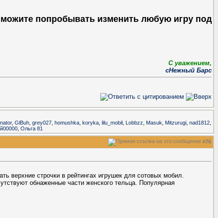
ы можите попробывать изменить любую игру под
С уважением,
сНежный Барс
nator
,
GlBuh
,
grey027
,
homushka
,
koryka
,
lilu_mobil
,
Lobbzz
,
Masuk
,
Mitzurugi
,
nad1812
,
ий00000
,
Ольга 81
#
76
ать верхние строчки в рейтингах игрушек для сотовых мобил.
сутствуют обнаженные части женского тельца. Популярная