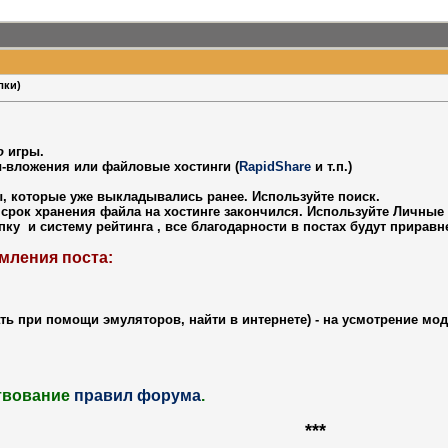
лки)
о
игры.
ы-вложения или файловые хостинги (
RapidShare
и т.п.)
, которые уже выкладывались ранее. Используйте поиск.
го срок хранения файла на хостинге закончился. Используйте Личные
опку
и систему рейтинга
, все благодарности в постах будут прирав
мления поста:
ть при помощи эмуляторов, найти в интернете) - на усмотрение мо
ствование
правил форума
.
***