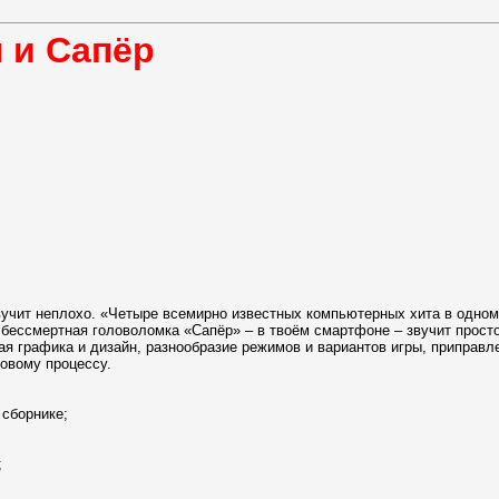
ы и Сапёр
звучит неплохо. «Четыре всемирно известных компьютерных хита в одно
 бессмертная головоломка «Сапёр» – в твоём смартфоне – звучит прост
ая графика и дизайн, разнообразие режимов и вариантов игры, приправ
ровому процессу.
 сборнике;
;