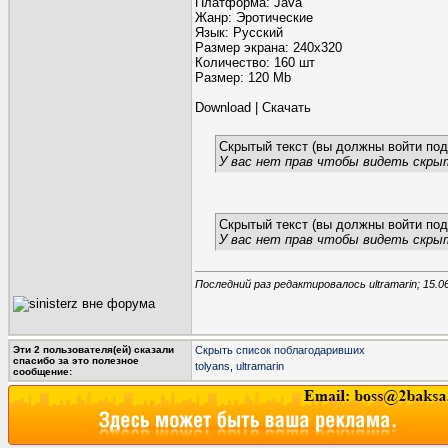
Платформа: Java
Жанр: Эротические
Язык: Русский
Размер экрана: 240x320
Количество: 160 шт
Размер: 120 Мb
Download | Скачать
Скрытый текст (вы должны войти под
У вас нет прав чтобы видеть скры
Скрытый текст (вы должны войти под
У вас нет прав чтобы видеть скры
Последний раз редактировалось ultramarin; 15.0
Эти 2 пользователя(ей) сказали
Скрыть список поблагодаривших
cпасибо за это полезное
tolyans
,
ultramarin
сообщение: