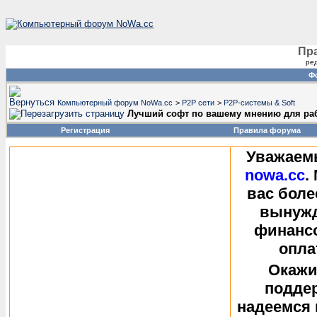
Пр
ред
Фо
Компьютерный форум NoWa.cc
>
P2P сети
>
P2P-системы & Soft
Лучший софт по вашему мнению для раб
Регистрация
Правила форума
Уважаем
nowa.cc
.
вас боле
вынужд
финанс
опла
Окажи
поддер
надеемся 