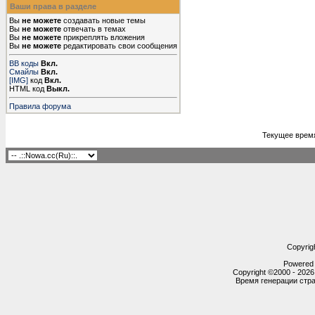
Ваши права в разделе
Вы
не можете
создавать новые темы
Вы
не можете
отвечать в темах
Вы
не можете
прикреплять вложения
Вы
не можете
редактировать свои сообщения
BB коды
Вкл.
Смайлы
Вкл.
[IMG]
код
Вкл.
HTML код
Выкл.
Правила форума
Текущее врем
Copyrig
Powered b
Copyright ©2000 - 2026,
Время генерации ст