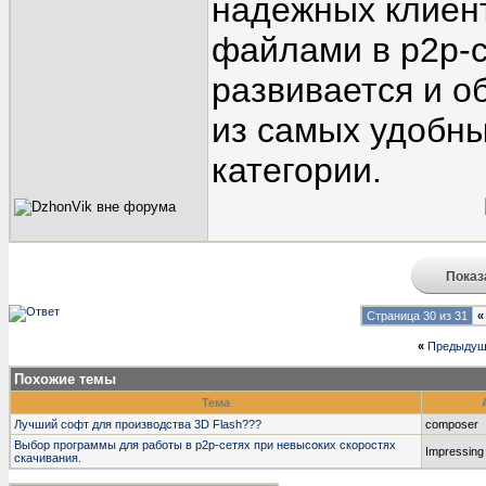
надежных клиент
файлами в p2p-с
развивается и о
из самых удобны
категории.
Показ
Страница 30 из 31
«
«
Предыдущ
Похожие темы
Тема
Лучший софт для производства 3D Flash???
composer
Выбор программы для работы в р2р-сетях при невысоких скоростях
Impressing
скачивания.