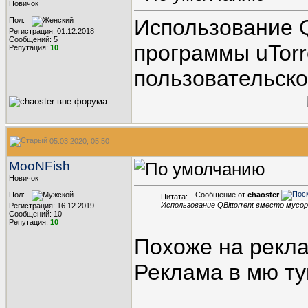
Новичок
Использование Q
Пол:
Регистрация: 01.12.2018
Сообщений: 5
программы uTorr
Репутация:
10
пользовательско
05.03.2020, 05:50
MooNFish
Новичок
Пол:
Сообщение от
chaoster
Цитата:
Использование QBittorrent вместо мусо
Регистрация: 16.12.2019
Сообщений: 10
Репутация:
10
Похоже на рекла
Реклама в мю ту