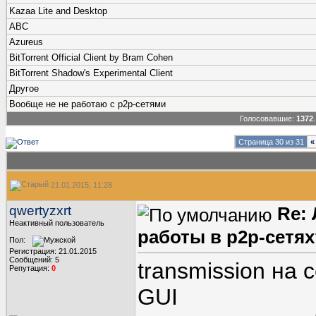
Kazaa Lite and Desktop
ABC
Azureus
BitTorrent Official Client by Bram Cohen
BitTorrent Shadow's Experimental Client
Другое
Вообще не не работаю с p2p-сетями
Голосовавшие:
1372
Страница 30 из 31
«
21.01.2015, 11:28
qwertyzxrt
Re:
Неактивный пользователь
работы в p2p-сетях
Пол:
Регистрация: 21.01.2015
Сообщений: 5
transmission на 
Репутация:
0
GUI