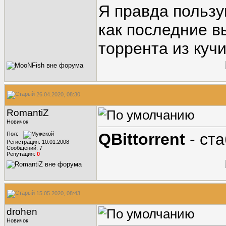
Я правда пользу
как последние в
торрента из куч
26.04.2020, 08:30
RomantiZ
Новичок
QBittorrent
- ст
Пол:
Регистрация: 10.01.2008
Сообщений: 7
Репутация:
0
15.05.2020, 08:43
drohen
Новичок