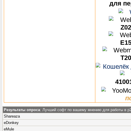
для пе
Z02
E15
T20
4100
п
Результаты опроса
: Лучший софт по вашему мнению для работы в p2
Shareaza
eDonkey
eMule