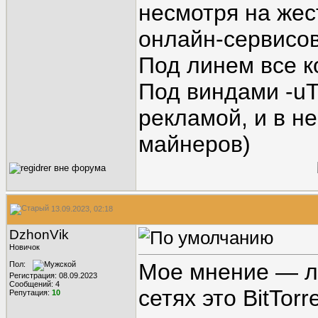
несмотря на жес
онлайн-сервисо
Под линем все к
Под виндами -uT
рекламой, и в н
майнеров)
13.09.2023, 02:18
DzhonVik
Новичок
Мое мнение — л
Пол:
Регистрация: 08.09.2023
Сообщений: 4
сетях это BitTorr
Репутация:
10