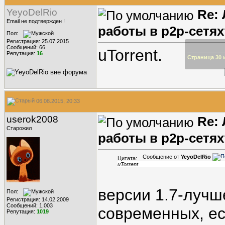
YeyoDelRio
Re:
Email не подтвержден !
работы в p2p-сетях
Пол:
Регистрация: 25.07.2015
Сообщений: 66
uTorrent.
Репутация:
16
Страница 30 и
06.08.2015, 20:33
userok2008
Re:
Старожил
работы в p2p-сетях
Сообщение от
YeyoDelRio
Цитата:
uTorrent.
версии 1.7-лучш
Пол:
Регистрация: 14.02.2009
Сообщений: 1,003
современных, ес
Репутация:
1019